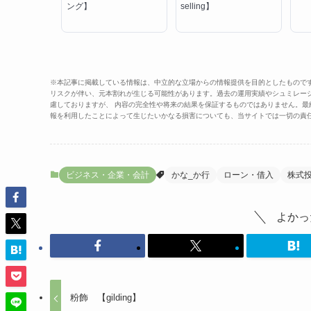
ング】
selling】
※本記事に掲載している情報は、中立的な立場からの情報提供を目的としたもので
リスクが伴い、元本割れが生じる可能性があります。過去の運用実績やシュミレー
慮しておりますが、 内容の完全性や将来の結果を保証するものではありません。
報を利用したことによって生じたいかなる損害についても、当サイトでは一切の責
ビジネス・企業・会計
かな_か行
ローン・借入
株式
よかっ
粉飾 【gilding】