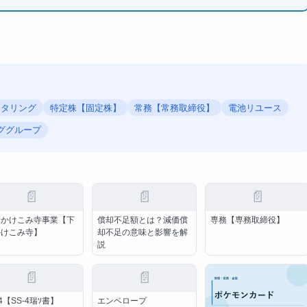
クタリング
特定株【固定株】
常務【常務取締役】
電池リユース
ググループ
📄
📄
📄
請かけこみ寺事業【下
償却不足額とは？減価償
専務【専務取締役】
かけこみ寺】
却不足の意味と影響を解
説
📄
📄
-4【SS-4瑞ｿ書】
エンベロープ