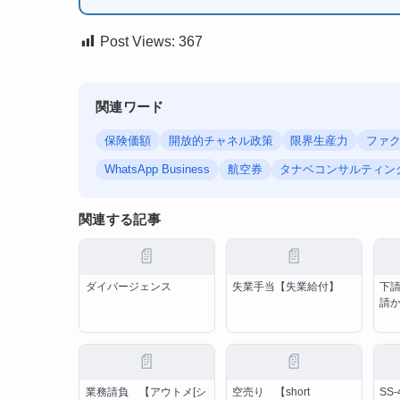
Post Views:
367
関連ワード
保険価額
開放的チャネル政策
限界生産力
ファ
WhatsApp Business
航空券
タナベコンサルティン
関連する記事
📄
📄
ダイバージェンス
失業手当【失業給付】
下
請
📄
📄
業務請負 【アウトメ[シ
空売り 【short
SS