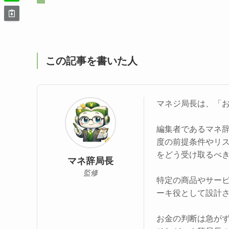
この記事を書いた人
マネジ局長は、「
編集者であるマネ
度の前提条件やリ
をどう受け取るべ
マネ辞局長
監修
特定の商品やサー
ーキ役として設計
お金の判断は急が