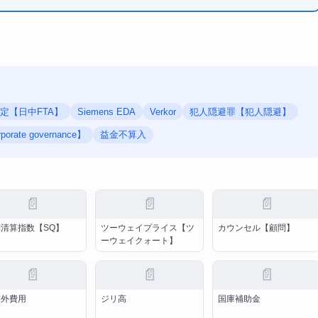
定【日中FTA】
Siemens EDA
Verkor
犯人隠避罪【犯人隠避】
te governance】
益金不算入
📄
📄
📄
清算指数【SQ】
ツーウェイプライス【ツ
カウンセル【顧問】
ーウェイクォート】
📄
📄
📄
業外費用
ジリ高
国庫補助金