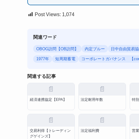
Post Views:
1,074
関連ワード
OBOG訪問【OB訪問】
内定ブルー
日中自由貿易協
1977年
短周期蓄電
コーポレートガバナンス 【corpora
関連する記事
📄
📄
経済連携協定【EPA】
法定耐用年数
特別
📄
📄
交易利得【トレーディン
法定福利費
営
グゲインズ】