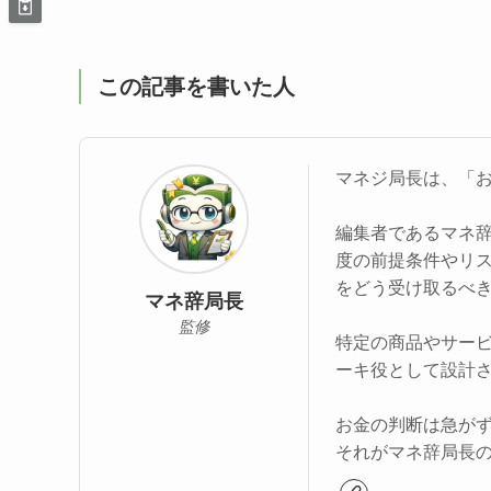
この記事を書いた人
マネジ局長は、「
編集者であるマネ
度の前提条件やリ
をどう受け取るべ
マネ辞局長
監修
特定の商品やサー
ーキ役として設計
お金の判断は急が
それがマネ辞局長