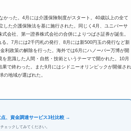
なかった。4月には介護保険制度がスタート。40歳以上の全て
成立した介護保険法を基に施行された。同じく4月、ユニバーサ
株式会社、第一證券株式会社の合併によりつばさ証券が誕生。
る。7月には2千円札の発行、8月には新500円玉の発行など新
ロ金利政策の解除を行った。海外では6月にハノーバー万博が開
境を意識した人間・自然・技術というテーマで開かれた。10月
結果で終わった。また9月にはシドニーオリンピックが開催さ
半球の地域が選ばれた。
意点、資金調達サービス3社比較 →
もチェックしてみてください。