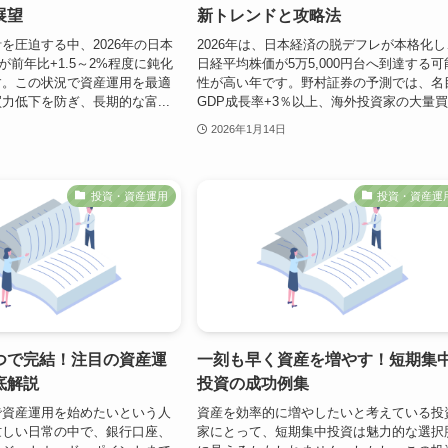
展望
新トレンドと攻略法
を圧迫する中、2026年の日本
2026年は、日本経済の脱デフレが本格化し
が前年比+1.5～2%程度に鈍化
日経平均株価が5万5,000円台へ到達する可
す。この状況で資産運用を最適
性が高い年です。野村証券の予測では、名
力低下を防ぎ、長期的な富...
GDP成長率+3％以上、海外投資家の大量買.
2026年1月14日
投資・資産運用
投資・資産運
つで完結！注目の資産運
一刻も早く資産を増やす！短期集
底解説
投資の成功例集
で資産運用を始めたいという人
資産を効率的に増やしたいと考えている投
忙しい日常の中で、銀行口座、
家にとって、短期集中投資は魅力的な選択