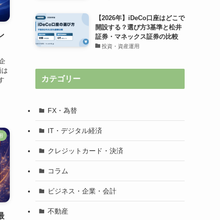
【2026年】iDeCo口座はどこで
開設する？選び方3基準と松井
ン
証券・マネックス証券の比較
投資・資産運用
企
価は
カテゴリー
す
FX・為替
IT・デジタル経済
用
クレジットカード・決済
コラム
ビジネス・企業・会計
不動産
最