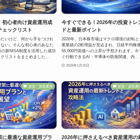
！初心者向け資産運用成
今すぐできる！2026年の投資トレ
チェックリスト
ドと最新ポイント
めたいけど、何から手をつけれ
2026年、日本株市場はマクロ環境の好転と
らない。そんな初心者のあなた
業業績の2桁増益が見込まれ、日経平均株
新の新NISA制度を活用した成功
55,000円前後への上昇が予想されます。今
クリストをまとめました...
ぐ行動できるAI・半導体や防衛関連、内...
2026年1月15日
投資・資産運用
投資・資産運
策に最適な資産運用プラ
2026年に押さえるべき資産運用の