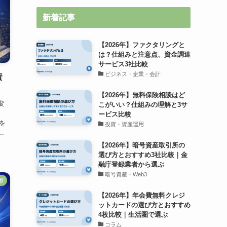
新着記事
【2026年】ファクタリングと
は？仕組みと注意点、資金調達
サービス3社比較
ビジネス・企業・会計
資
【2026年】無料保険相談はど
変
こがいい？仕組みの理解と3サ
ービス比較
を
投資・資産運用
.
【2026年】暗号資産取引所の
選び方とおすすめ3社比較｜金
融庁登録業者から選ぶ
暗号資産・Web3
用
【2026年】年会費無料クレジ
ットカードの選び方とおすすめ
4枚比較｜生活圏で選ぶ
コラム