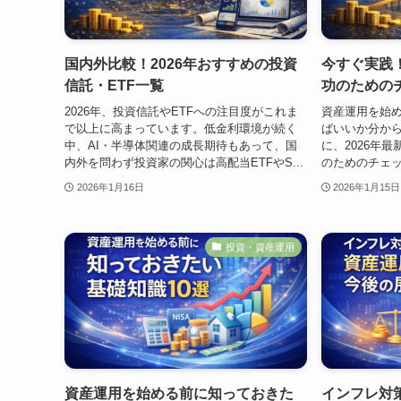
国内外比較！2026年おすすめの投資
今すぐ実践
信託・ETF一覧
功のための
2026年、投資信託やETFへの注目度がこれま
資産運用を始
で以上に高まっています。低金利環境が続く
ばいいか分か
中、AI・半導体関連の成長期待もあって、国
に、2026年最
内外を問わず投資家の関心は高配当ETFやS...
のためのチェッ
2026年1月16日
2026年1月15日
投資・資産運用
資産運用を始める前に知っておきた
インフレ対