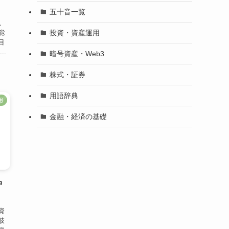
五十音一覧
、
投資・資産運用
能
目
..
暗号資産・Web3
株式・証券
用語辞典
用
金融・経済の基礎
中
資
肢