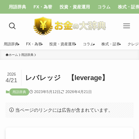
用語辞典
FX・為替
投資・資産運用
コラム
株式・証
用語辞典
FX・為替
投資・資産運用
コラム
株式・証券
クレジ
ホーム
用語辞典
2026
レバレッジ 【leverage】
4/21
2023年5月12日
2026年4月21日
用語辞典
当ページのリンクには広告が含まれています。