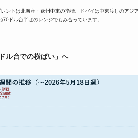
は米国産原油、ブレントは北海産・欧州中東の指標、ドバイは中東渡しのアジ
ね70ドル台半ばのレンジでもみ合っています。
70ドル台での横ばい」へ