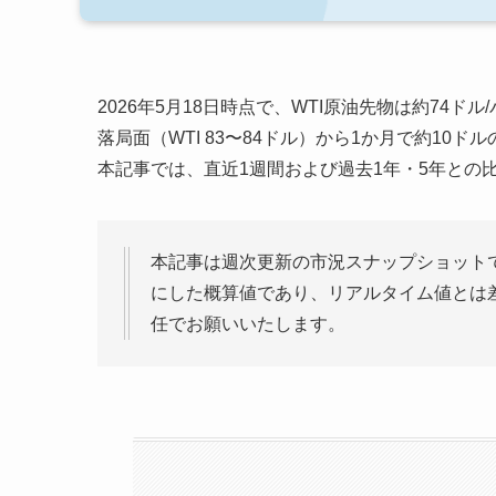
2026年5月18日時点で、WTI原油先物は約74ド
落局面（WTI 83〜84ドル）から1か月で約1
本記事では、直近1週間および過去1年・5年との
本記事は週次更新の市況スナップショット
にした概算値であり、リアルタイム値とは
任でお願いいたします。