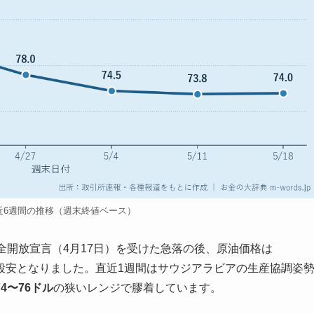
直近6週間の推移（週末終値ベース）
全開放宣言（4月17日）を受けた急落の後、原油価格は
一段安となりました。直近1週間はサウジアラビアの生産協調姿
74〜76ドル
の狭いレンジで膠着しています。