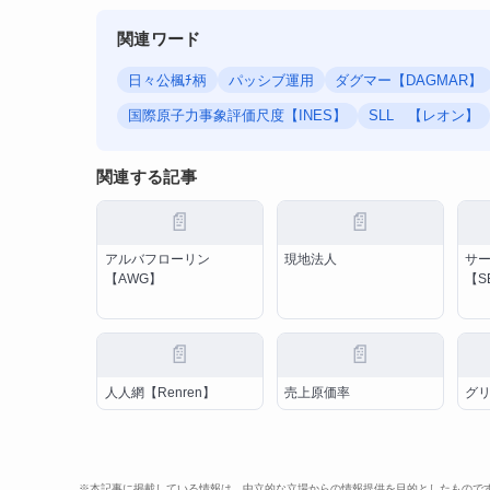
関連ワード
日々公楓ﾁ柄
パッシブ運用
ダグマー【DAGMAR】
国際原子力事象評価尺度【INES】
SLL 【レオン】
関連する記事
📄
📄
アルバフローリン
現地法人
サ
【AWG】
【S
📄
📄
人人網【Renren】
売上原価率
グリ
※本記事に掲載している情報は、中立的な立場からの情報提供を目的としたもので