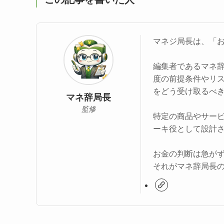
マネジ局長は、「
編集者であるマネ
度の前提条件やリ
をどう受け取るべ
マネ辞局長
監修
特定の商品やサー
ーキ役として設計
お金の判断は急が
それがマネ辞局長