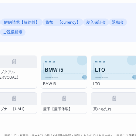
解約請求【解約益】
貨幣 【currency】
差入保証金
退職金
ご祝儀相場
📄
ーブクアル
ERVQUAL】
BMW i5
LTO
📄
📄
📄
ブナ 【UAH】
慶弔【慶弔休暇】
買いもたれ
す。掲載している商品・サービスの購入や利用を推奨・強制するものではありません。投資には価格