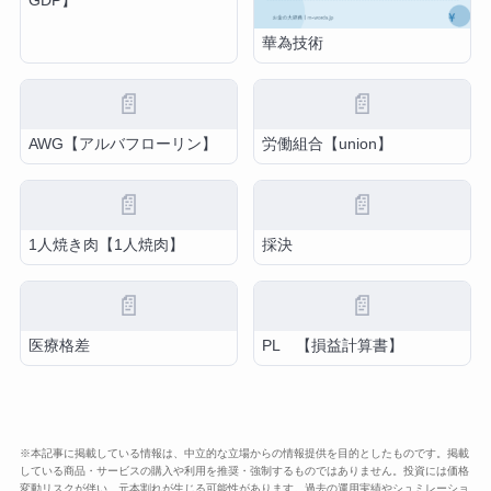
GDP】
華為技術
📄
📄
AWG【アルバフローリン】
労働組合【union】
📄
📄
1人焼き肉【1人焼肉】
採決
📄
📄
医療格差
PL 【損益計算書】
※本記事に掲載している情報は、中立的な立場からの情報提供を目的としたものです。掲載
している商品・サービスの購入や利用を推奨・強制するものではありません。投資には価格
変動リスクが伴い、元本割れが生じる可能性があります。過去の運用実績やシュミレーショ