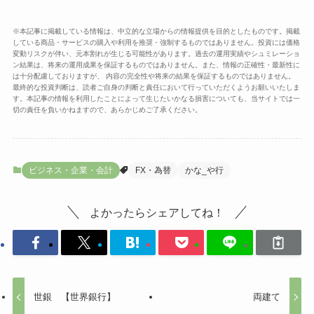
※本記事に掲載している情報は、中立的な立場からの情報提供を目的としたものです。掲載
している商品・サービスの購入や利用を推奨・強制するものではありません。投資には価格
変動リスクが伴い、元本割れが生じる可能性があります。過去の運用実績やシュミレーショ
ン結果は、将来の運用成果を保証するものではありません。また、情報の正確性・最新性に
は十分配慮しておりますが、 内容の完全性や将来の結果を保証するものではありません。
最終的な投資判断は、読者ご自身の判断と責任において行っていただくようお願いいたしま
す。本記事の情報を利用したことによって生じたいかなる損害についても、当サイトでは一
切の責任を負いかねますので、あらかじめご了承ください。
ビジネス・企業・会計
FX・為替
かな_や行
よかったらシェアしてね！
世銀 【世界銀行】
両建て