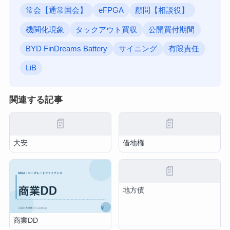
常会【通常国会】
eFPGA
顧問【相談役】
機関化現象
タックアウト買収
公開買付期間
BYD FinDreams Battery
サイニング
有限責任
LiB
関連する記事
📄
📄
大安
借地権
📄
地方債
商業DD